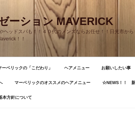
ーション MAVERICK
やヘッドスパも！！４０代のメンズならお任せ！！日光市からも
averick！！
マーベリックの「こだわり」
ヘアメニュー
お願いしたい事
へ
マーベリックのオススメのヘアメニュー
☆NEWS！！ 
基本方針について