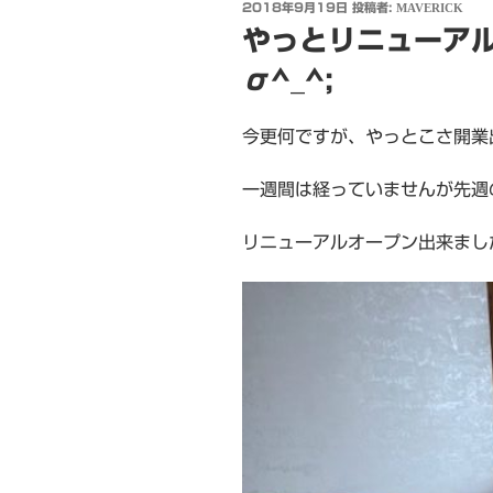
投
2018年9月19日
投稿者:
MAVERICK
稿
やっとリニューア
日:
σ^_^;
今更何ですが、やっとこさ開業出
一週間は経っていませんが先週
リニューアルオープン出来ました(