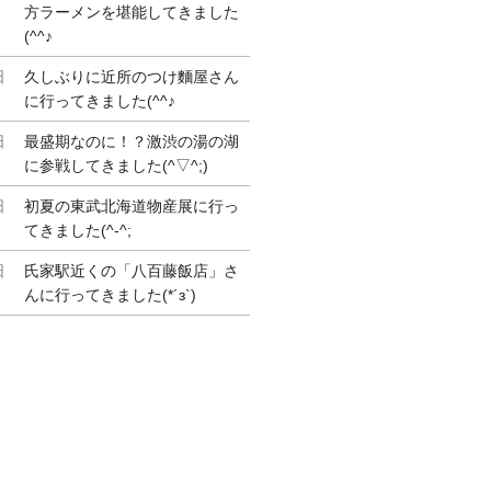
方ラーメンを堪能してきました
(^^♪
日
久しぶりに近所のつけ麵屋さん
に行ってきました(^^♪
日
最盛期なのに！？激渋の湯の湖
に参戦してきました(^▽^;)
日
初夏の東武北海道物産展に行っ
てきました(^-^;
日
氏家駅近くの「八百藤飯店」さ
んに行ってきました(*´з`)