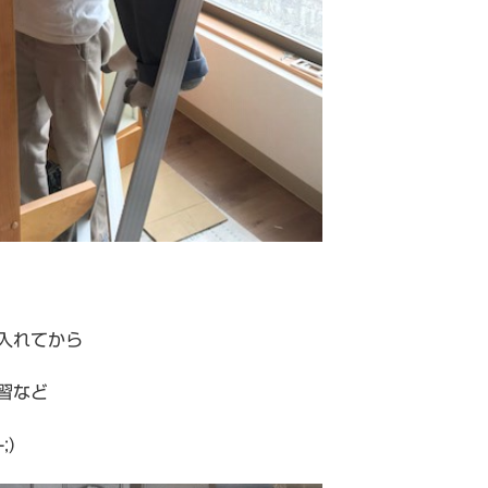
入れてから
習など
;)