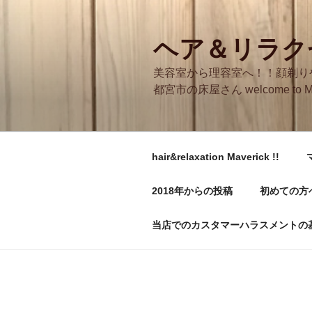
コ
ン
テ
ヘア＆リラクゼ
ン
美容室から理容室へ！！顔剃り
ツ
都宮市の床屋さん welcome to M
へ
ス
キ
ッ
hair&relaxation Maverick !!
プ
2018年からの投稿
初めての方
当店でのカスタマーハラスメントの