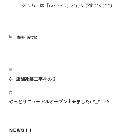
そっちには「ふら〜っ」と行く予定です(^^)
カ
趣味
、
釣行記
テ
ゴ
リ
ー
投
前
前
稿
の
店舗改装工事その３
ナ
投
ビ
稿
次
次
ゲ
の
やっとリニューアルオープン出来ましたσ^_^;
投
ー
稿
シ
ョ
ＮＥＷＳ！！
ン