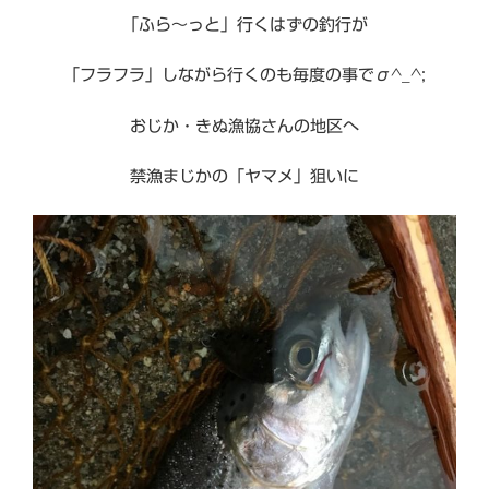
「ふら〜っと」行くはずの釣行が
「フラフラ」しながら行くのも毎度の事でσ^_^;
おじか・きぬ漁協さんの地区へ
禁漁まじかの「ヤマメ」狙いに