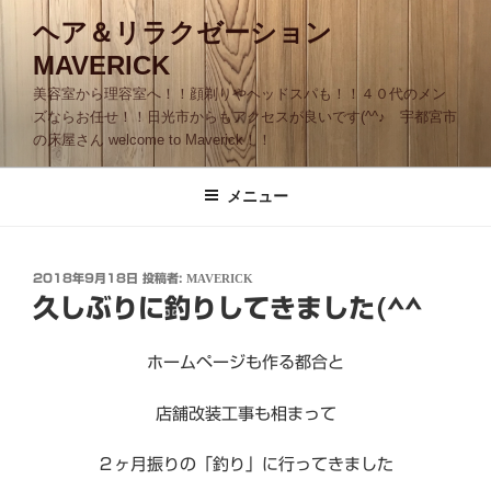
コ
ヘア＆リラクゼーション
ン
MAVERICK
テ
ン
美容室から理容室へ！！顔剃りやヘッドスパも！！４０代のメン
ツ
ズならお任せ！！日光市からもアクセスが良いです(^^♪ 宇都宮市
の床屋さん welcome to Maverick！！
へ
ス
キ
メニュー
ッ
プ
投
2018年9月18日
投稿者:
MAVERICK
稿
久しぶりに釣りしてきました(^^
日:
ホームページも作る都合と
店舗改装工事も相まって
２ヶ月振りの「釣り」に行ってきました