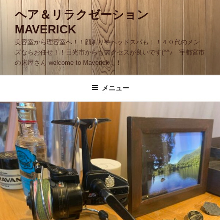
コ
ヘア＆リラクゼーション
ン
MAVERICK
テ
ン
美容室から理容室へ！！顔剃りやヘッドスパも！！４０代のメン
ツ
ズならお任せ！！日光市からもアクセスが良いです(^^♪ 宇都宮市
の床屋さん welcome to Maverick！！
へ
ス
キ
メニュー
ッ
プ