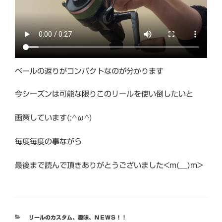
ベールの返りがコンパクトなのが分かります
今シーズンは可能な限りこのリールを使い倒したいと
画策しています(;^ω^)
毎度毎度の事ながら
最後まで読んで頂きありがとうございました<m(__)m>
カ
リールのカスタム
、
趣味
、
ＮＥＷＳ！！