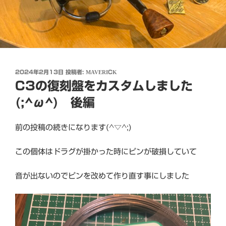
投
2024年2月13日
投稿者:
MAVERICK
稿
C3の復刻盤をカスタムしました
日:
(;^ω^) 後編
前の投稿の続きになります(^▽^;)
この個体はドラグが掛かった時にピンが破損していて
音が出ないのでピンを改めて作り直す事にしました