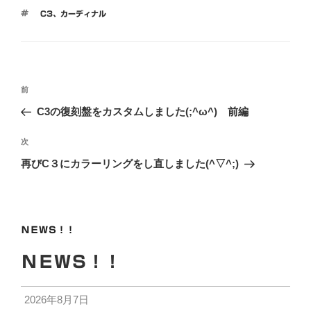
テ
タ
C3
、
カーディナル
ゴ
グ
リ
ー
投
前
前
稿
の
C3の復刻盤をカスタムしました(;^ω^) 前編
ナ
投
ビ
稿
次
次
ゲ
の
再びC３にカラーリングをし直しました(^▽^;)
投
ー
稿
シ
ョ
ＮＥＷＳ！！
ン
ＮＥＷＳ！！
2026年8月7日