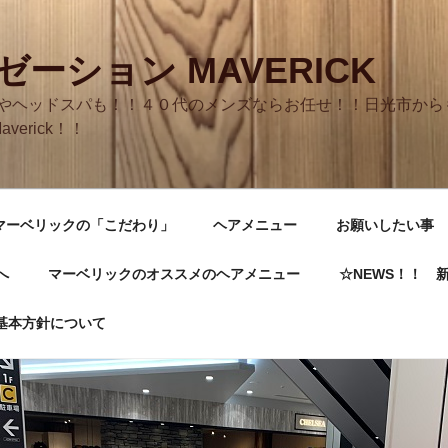
ーション MAVERICK
やヘッドスパも！！４０代のメンズならお任せ！！日光市からも
averick！！
マーベリックの「こだわり」
ヘアメニュー
お願いしたい事
へ
マーベリックのオススメのヘアメニュー
☆NEWS！！ 
基本方針について