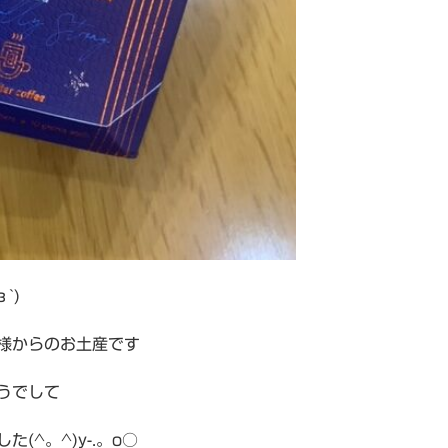
`)
様からのお土産です
うでして
(^。^)y-.。o○