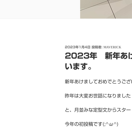
投
2023年1月4日
投稿者:
MAVERICK
稿
2023年 新年あ
日:
います。
新年あけましておめでとうござ
昨年は大変お世話になりました
と、月並みな定型文からスター
今年の初投稿です(;^ω^)