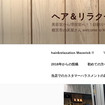
コ
ン
テ
ヘア＆リラクゼ
ン
美容室から理容室へ！！顔剃り
ツ
都宮市の床屋さん welcome to M
へ
ス
キ
ッ
hair&relaxation Maverick !!
プ
2018年からの投稿
初めての方
当店でのカスタマーハラスメントの