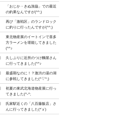
「おじか・きぬ漁協」での最近
の釣果なんですが(^^;)
再び「激戦区」のランドロック
に釣りに行ったんですが(^^;)
東北物産展のイートインで喜多
方ラーメンを堪能してきました
(^^♪
日
久しぶりに近所のつけ麵屋さん
に行ってきました(^^♪
日
最盛期なのに！？激渋の湯の湖
に参戦してきました(^▽^;)
日
初夏の東武北海道物産展に行っ
てきました(^-^;
日
氏家駅近くの「八百藤飯店」さ
んに行ってきました(*´з`)