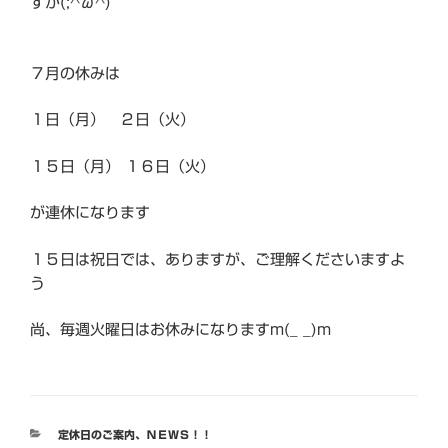
すが(;^ω^)
７月の休みは
１日（月） ２日（火）
１５日（月） １６日（火）
が連休になります
１５日は祝日では、ありますが、ご理解くださいますよ
う
尚、毎週火曜日はお休みになりますm(_ _)m
カ
定休日のご案内
、
ＮＥＷＳ！！