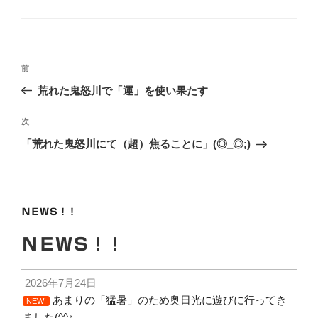
テ
ゴ
リ
ー
投
前
前
稿
の
荒れた鬼怒川で「運」を使い果たす
ナ
投
ビ
稿
次
次
ゲ
の
「荒れた鬼怒川にて（超）焦ることに」(◎_◎;)
投
ー
稿
シ
ョ
ＮＥＷＳ！！
ン
ＮＥＷＳ！！
2026年7月24日
あまりの「猛暑」のため奥日光に遊びに行ってき
NEW!
ました(^^♪