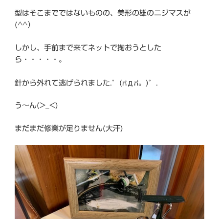
型はそこまでではないものの、美形の雄のニジマスが
(^^）
しかし、手前まで来てネットで掬おうとした
ら・・・・・。
針から外れて逃げられました.°(ಗдಗ。)°.
う〜ん(>_<)
まだまだ修業が足りません(大汗)