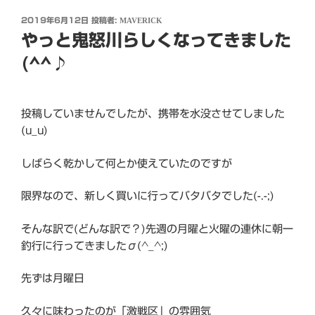
投
2019年6月12日
投稿者:
MAVERICK
稿
やっと鬼怒川らしくなってきました
日:
(^^♪
投稿していませんでしたが、携帯を水没させてしました
(u_u)
しばらく乾かして何とか使えていたのですが
限界なので、新しく買いに行ってバタバタでした(-.-;)
そんな訳で(どんな訳で？)先週の月曜と火曜の連休に朝一
釣行に行ってきましたσ(^_^;)
先ずは月曜日
久々に味わったのが「激戦区」の雰囲気