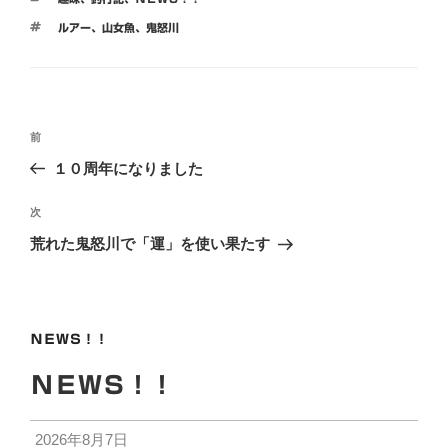
テ
タ
ルアー
、
山女魚
、
鬼怒川
ゴ
グ
リ
ー
投
前
前
稿
の
１０周年になりました
ナ
投
ビ
稿
次
次
ゲ
の
荒れた鬼怒川で「運」を使い果たす
投
ー
稿
シ
ョ
ＮＥＷＳ！！
ン
ＮＥＷＳ！！
2026年8月7日