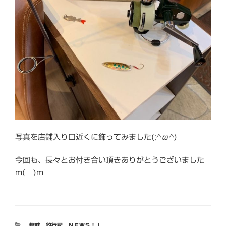
写真を店舗入り口近くに飾ってみました(;^ω^)
今回も、長々とお付き合い頂きありがとうございました
m(__)m
カ
趣味
、
釣行記
、
ＮＥＷＳ！！