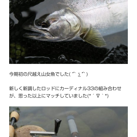
今期初の尺越え山女魚でした( ͡° ͜ʖ ͡°)
新しく新調したロッドにカーディナル33の組み合わせ
が、思った以上にマッチしていました(*´∇｀*)