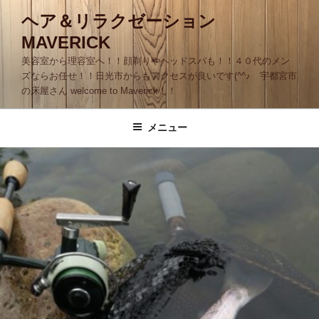
コ
ヘア＆リラクゼーション
ン
MAVERICK
テ
ン
美容室から理容室へ！！顔剃りやヘッドスパも！！４０代のメン
ツ
ズならお任せ！！日光市からもアクセスが良いです(^^♪ 宇都宮市
の床屋さん welcome to Maverick！！
へ
ス
キ
メニュー
ッ
プ