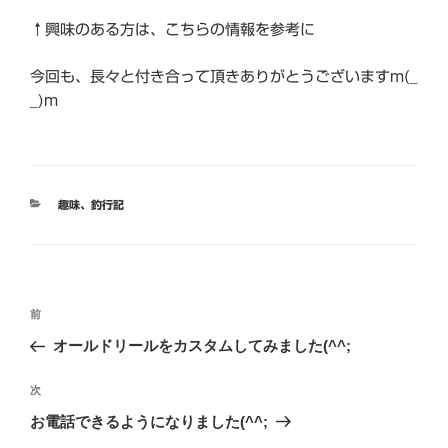
↑興味のある方は、こちらの情報を参考に
今回も、長々と付き合って頂きありがとうございますm(_
_)m
カ
趣味
、
釣行記
テ
ゴ
リ
ー
投
前
前
稿
の
オールドリールをカスタムしてみました(^^;
ナ
投
ビ
稿
次
次
ゲ
の
お電話できるようになりました(^^;
投
ー