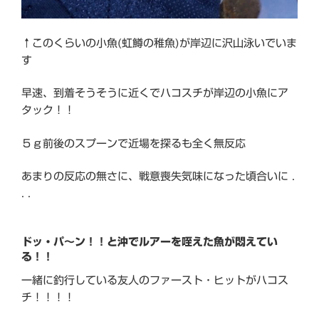
↑このくらいの小魚(虹鱒の稚魚)が岸辺に沢山泳いでいま
す
早速、到着そうそうに近くでハコスチが岸辺の小魚にア
タック！！
５ｇ前後のスプーンで近場を探るも全く無反応
あまりの反応の無さに、戦意喪失気味になった頃合いに .
. .
ドッ・パ～ン！！と沖でルアーを咥えた魚が悶えてい
る！！
一緒に釣行している友人のファースト・ヒットがハコス
チ！！！！