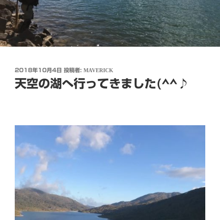
投
2018年10月4日
投稿者:
MAVERICK
稿
天空の湖へ行ってきました(^^♪
日: