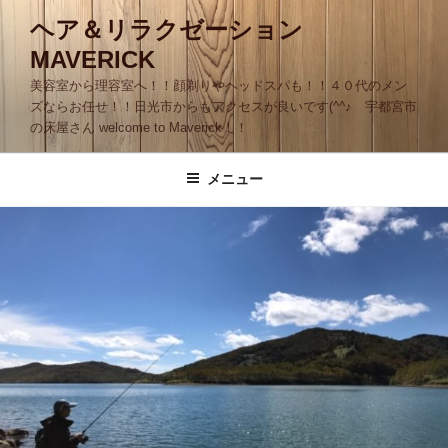
コ
ヘア＆リラクゼーション
ン
MAVERICK
テ
ン
美容室から理容室へ！！顔剃りやヘッドスパも！！４０代のメン
ツ
ズならお任せ！！日光市からもアクセスが良いです(^^♪ 宇都宮市
の床屋さん welcome to Maverick！！
へ
ス
キ
メニュー
ッ
プ