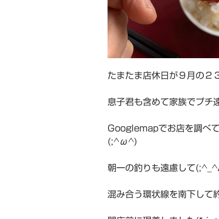
たまたま店休日が９月の２
息子君も含めて家族でプチ遠
Googlemapでお店を調
(;^ω^)
朝一の釣りも遠慮して(;^_^
混み合う環状線を南下して