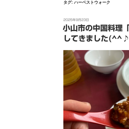
タグ:
ハーベストウォーク
投
2025年9月23日
稿
小山市の中国料理「
日:
してきました(^^