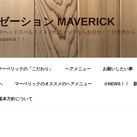
ーション MAVERICK
やヘッドスパも！！４０代のメンズならお任せ！！日光市からも
averick！！
マーベリックの「こだわり」
ヘアメニュー
お願いしたい事
へ
マーベリックのオススメのヘアメニュー
☆NEWS！！ 
基本方針について