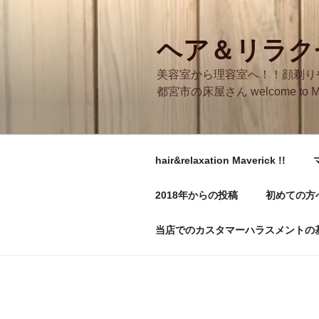
コ
ン
テ
ヘア＆リラクゼ
ン
美容室から理容室へ！！顔剃り
ツ
都宮市の床屋さん welcome to M
へ
ス
キ
ッ
hair&relaxation Maverick !!
プ
2018年からの投稿
初めての方
当店でのカスタマーハラスメントの