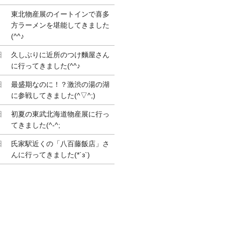
東北物産展のイートインで喜多
方ラーメンを堪能してきました
(^^♪
日
久しぶりに近所のつけ麵屋さん
に行ってきました(^^♪
日
最盛期なのに！？激渋の湯の湖
に参戦してきました(^▽^;)
日
初夏の東武北海道物産展に行っ
てきました(^-^;
日
氏家駅近くの「八百藤飯店」さ
んに行ってきました(*´з`)