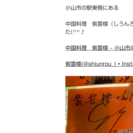
小山市の駅東側にある
中国料理 紫雲楼（しうん
た(^^♪
中国料理 紫雲楼 – 小山
紫雲楼(@shiunrou_) • I