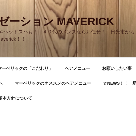
ーション MAVERICK
やヘッドスパも！！４０代のメンズならお任せ！！日光市からも
averick！！
マーベリックの「こだわり」
ヘアメニュー
お願いしたい事
へ
マーベリックのオススメのヘアメニュー
☆NEWS！！ 
基本方針について