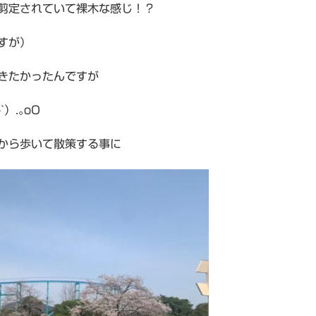
剪定されていて裸木な感じ！？
すが）
きたかったんですが
）.｡oO
から歩いて散策する事に