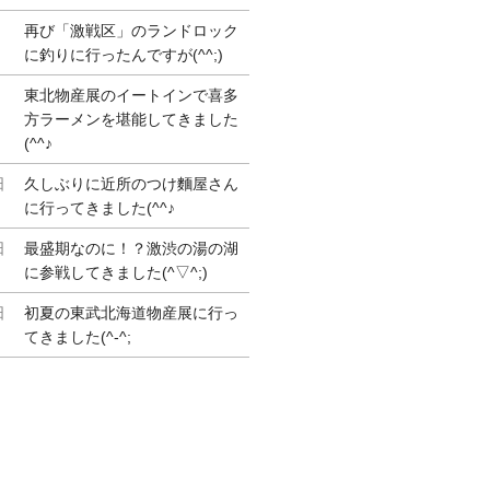
再び「激戦区」のランドロック
に釣りに行ったんですが(^^;)
東北物産展のイートインで喜多
方ラーメンを堪能してきました
(^^♪
日
久しぶりに近所のつけ麵屋さん
に行ってきました(^^♪
日
最盛期なのに！？激渋の湯の湖
に参戦してきました(^▽^;)
日
初夏の東武北海道物産展に行っ
てきました(^-^;