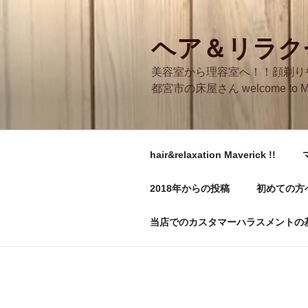
コ
ン
テ
ヘア＆リラクゼ
ン
美容室から理容室へ！！顔剃り
ツ
都宮市の床屋さん welcome to M
へ
ス
キ
ッ
hair&relaxation Maverick !!
プ
2018年からの投稿
初めての方
当店でのカスタマーハラスメントの