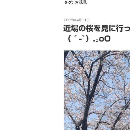
タグ:
お花見
投
2025年4月11日
稿
近場の桜を見に行って
日:
（´-`）.｡oO