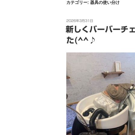
カテゴリー:
器具の使い分け
投
2026年3月31日
稿
新しくバーバーチ
日:
た(^^♪