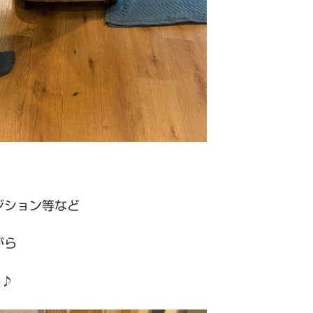
ジション等など
がら
^♪