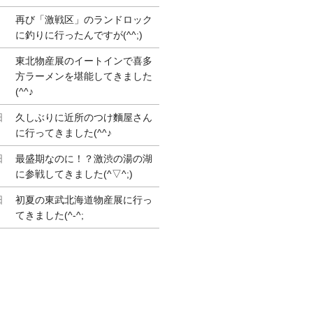
再び「激戦区」のランドロック
に釣りに行ったんですが(^^;)
東北物産展のイートインで喜多
方ラーメンを堪能してきました
(^^♪
日
久しぶりに近所のつけ麵屋さん
に行ってきました(^^♪
日
最盛期なのに！？激渋の湯の湖
に参戦してきました(^▽^;)
日
初夏の東武北海道物産展に行っ
てきました(^-^;