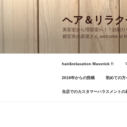
コ
ン
テ
ヘア＆リラクゼ
ン
美容室から理容室へ！！顔剃り
ツ
都宮市の床屋さん welcome to M
へ
ス
キ
ッ
hair&relaxation Maverick !!
プ
2018年からの投稿
初めての方
当店でのカスタマーハラスメントの