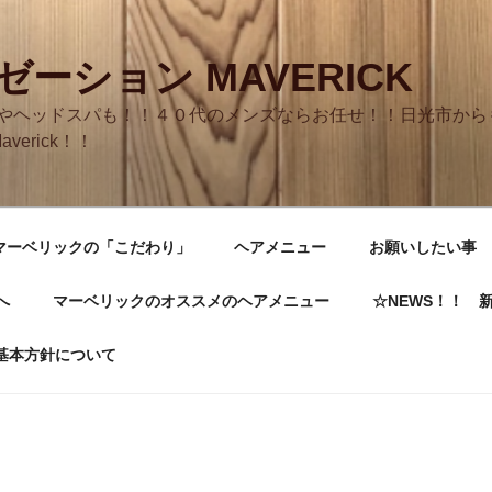
ーション MAVERICK
やヘッドスパも！！４０代のメンズならお任せ！！日光市からも
averick！！
マーベリックの「こだわり」
ヘアメニュー
お願いしたい事
へ
マーベリックのオススメのヘアメニュー
☆NEWS！！ 
基本方針について