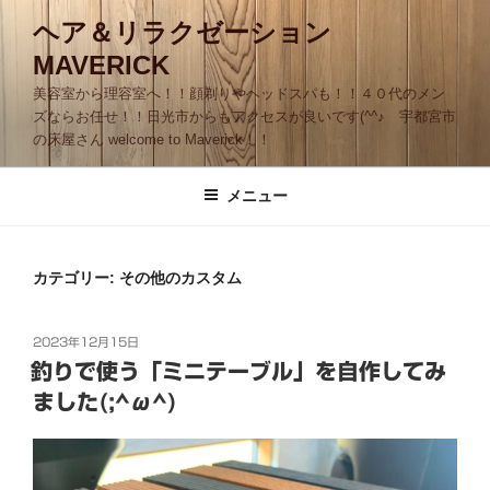
コ
ヘア＆リラクゼーション
ン
MAVERICK
テ
ン
美容室から理容室へ！！顔剃りやヘッドスパも！！４０代のメン
ツ
ズならお任せ！！日光市からもアクセスが良いです(^^♪ 宇都宮市
の床屋さん welcome to Maverick！！
へ
ス
キ
メニュー
ッ
プ
カテゴリー:
その他のカスタム
投
2023年12月15日
稿
釣りで使う「ミニテーブル」を自作してみ
日:
ました(;^ω^)