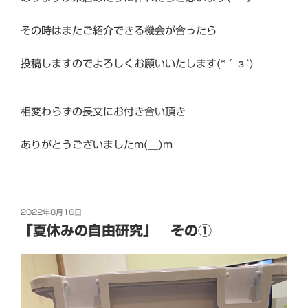
その時はまたご紹介できる機会が合ったら
投稿しますのでよろしくお願いいたします(*´з`)
相変わらずの長文にお付き合い頂き
ありがとうございましたm(__)m
投
2022年8月16日
稿
「夏休みの自由研究」 その①
日: