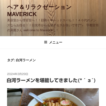
コ
ヘア＆リラクゼーション
ン
MAVERICK
テ
ン
美容室から理容室へ！！顔剃りやヘッドスパも！！４０代のメン
ツ
ズならお任せ！！日光市からもアクセスが良いです(^^♪ 宇都宮市
の床屋さん welcome to Maverick！！
へ
ス
キ
メニュー
ッ
プ
タグ:
白河ラーメン
投
2024年3月29日
稿
白河ラーメンを堪能してきました(*´з`)
日: