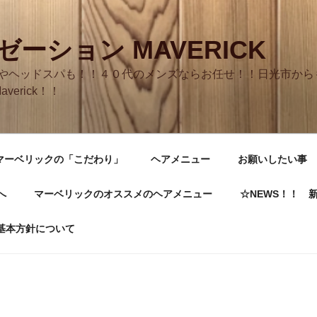
ーション MAVERICK
やヘッドスパも！！４０代のメンズならお任せ！！日光市からも
averick！！
マーベリックの「こだわり」
ヘアメニュー
お願いしたい事
へ
マーベリックのオススメのヘアメニュー
☆NEWS！！ 
基本方針について