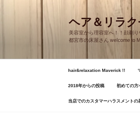
コ
ン
テ
ヘア＆リラクゼ
ン
美容室から理容室へ！！顔剃り
ツ
都宮市の床屋さん welcome to M
へ
ス
キ
ッ
hair&relaxation Maverick !!
プ
2018年からの投稿
初めての方
当店でのカスタマーハラスメントの