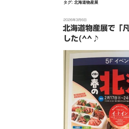
タグ:
北海道物産展
投
2026年3月6日
稿
北海道物産展で「
日:
した(^^♪