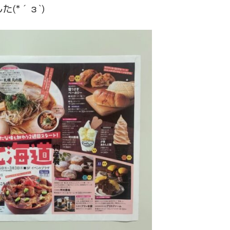
(*´з`)