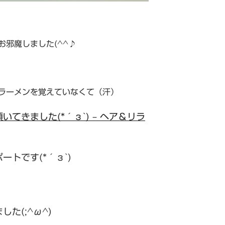
邪魔しました(^^♪
ラーメンを覚えていなくて（汗）
てきました(*´з`) – ヘア＆リラ
トです(*´з`)
た(;^ω^)