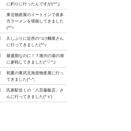
に釣りに行ったんですが(^^;)
東北物産展のイートインで喜多
方ラーメンを堪能してきました
(^^♪
日
久しぶりに近所のつけ麵屋さん
に行ってきました(^^♪
日
最盛期なのに！？激渋の湯の湖
に参戦してきました(^▽^;)
日
初夏の東武北海道物産展に行っ
てきました(^-^;
日
氏家駅近くの「八百藤飯店」さ
んに行ってきました(*´з`)