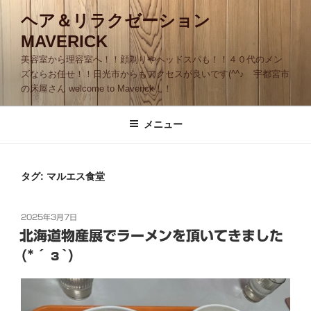
コ
ヘア＆リラクゼーション
ン
MAVERICK
テ
ン
美容室から理容室へ！！顔剃りやヘッドスパも！！４０代のメン
ツ
ズならお任せ！！日光市からもアクセスが良いです(^^♪ 宇都宮市
の床屋さん welcome to Maverick！！
へ
ス
キ
メニュー
ッ
プ
タグ:
マルエス食堂
投
2025年3月7日
稿
北海道物産展でラーメンを頂いてきました
日:
(*´з`)