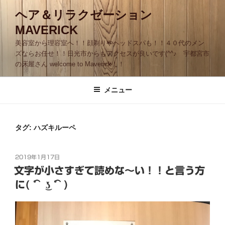
コ
ヘア＆リラクゼーション
ン
MAVERICK
テ
ン
美容室から理容室へ！！顔剃りやヘッドスパも！！４０代のメン
ツ
ズならお任せ！！日光市からもアクセスが良いです(^^♪ 宇都宮市
の床屋さん welcome to Maverick！！
へ
ス
キ
メニュー
ッ
プ
タグ:
ハズキルーペ
投
2019年1月17日
稿
文字が小さすぎて読めな～い！！と言う方
日:
に( ͡° ͜ʖ ͡°)