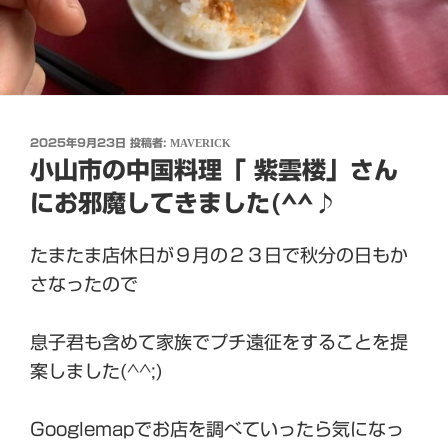
投
2025年9月23日
投稿者:
MAVERICK
稿
小山市の中国料理「 紫雲楼」さん
日:
にお邪魔してきました(^^♪
たまたま店休日が９月の２３日で秋分の日もか
さなったので
息子君も含めて家族でプチ遠征をすることを提
案しました(^^;)
Googlemapでお店を調べていったら気になっ