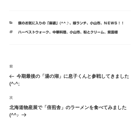
カ
僕のお気に入りの「麻婆」(^^♪
、
嫁ランチ
、
小山市
、
ＮＥＷＳ！！
テ
タ
ハーベストウォーク
、
中華料理
、
小山市
、
粉とクリーム
、
紫雲楼
ゴ
グ
リ
ー
投
前
前
稿
の
今期最後の「湯の湖」に息子くんと参戦してきました
ナ
投
(^-^;
ビ
稿
ゲ
次
次
の
ー
北海道物産展で「倍煎舎」のラーメンを食べてみました
投
(^^♪
シ
稿
ョ
ン