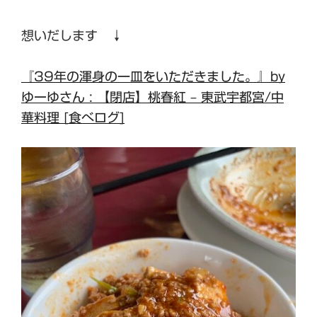
想いだします ↓
『39年の渾身の一皿をいただきました。』by
ゆーゆさん : 【閉店】桃春紅 – 東武宇都宮/中
華料理 [食べログ]