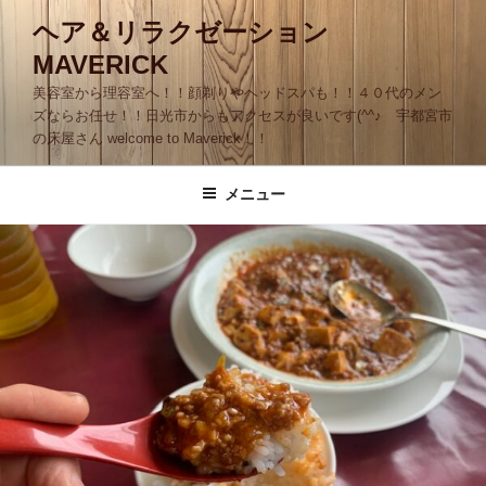
コ
ヘア＆リラクゼーション
ン
MAVERICK
テ
ン
美容室から理容室へ！！顔剃りやヘッドスパも！！４０代のメン
ツ
ズならお任せ！！日光市からもアクセスが良いです(^^♪ 宇都宮市
の床屋さん welcome to Maverick！！
へ
ス
キ
メニュー
ッ
プ