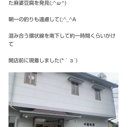
た麻婆豆腐を発見(;^ω^)
朝一の釣りも遠慮して(;^_^A
混み合う環状線を南下して約一時間くらいかけ
て
開店前に現着しました(*´з`)