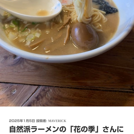
投
2025年1月5日
投稿者:
MAVERICK
稿
自然派ラーメンの「花の季」さんに
日: