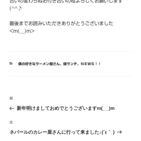
合いの変わらぬお付き合いの程よろしくお願いします
(^^♪
最後までお読みいただきありがとうございました
<m(__)m>
カ
僕の好きなラーメン屋さん
、
嫁ランチ
、
ＮＥＷＳ！！
テ
ゴ
リ
ー
投
前
前
稿
の
新年明けましておめでとうございますm(_ _)m
ナ
投
ビ
稿
次
次
ゲ
の
ネパールのカレー屋さんに行って来ました♪(´ε｀ )
投
ー