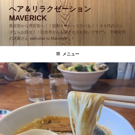
コ
ヘア＆リラクゼーション
ン
MAVERICK
テ
ン
美容室から理容室へ！！顔剃りやヘッドスパも！！４０代のメン
ツ
ズならお任せ！！日光市からもアクセスが良いです(^^♪ 宇都宮市
の床屋さん welcome to Maverick！！
へ
ス
キ
メニュー
ッ
プ